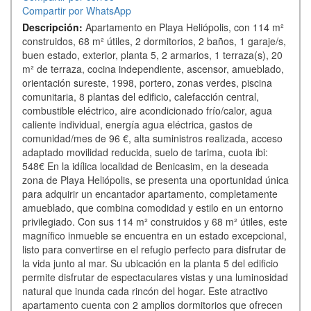
Compartir por WhatsApp
Descripción:
Apartamento en Playa Heliópolis, con 114 m²
construidos, 68 m² útiles, 2 dormitorios, 2 baños, 1 garaje/s,
buen estado, exterior, planta 5, 2 armarios, 1 terraza(s), 20
m² de terraza, cocina independiente, ascensor, amueblado,
orientación sureste, 1998, portero, zonas verdes, piscina
comunitaria, 8 plantas del edificio, calefacción central,
combustible eléctrico, aire acondicionado frío/calor, agua
caliente individual, energía agua eléctrica, gastos de
comunidad/mes de 96 €, alta suministros realizada, acceso
adaptado movilidad reducida, suelo de tarima, cuota ibi:
548€ En la idílica localidad de Benicasim, en la deseada
zona de Playa Heliópolis, se presenta una oportunidad única
para adquirir un encantador apartamento, completamente
amueblado, que combina comodidad y estilo en un entorno
privilegiado. Con sus 114 m² construidos y 68 m² útiles, este
magnífico inmueble se encuentra en un estado excepcional,
listo para convertirse en el refugio perfecto para disfrutar de
la vida junto al mar. Su ubicación en la planta 5 del edificio
permite disfrutar de espectaculares vistas y una luminosidad
natural que inunda cada rincón del hogar. Este atractivo
apartamento cuenta con 2 amplios dormitorios que ofrecen