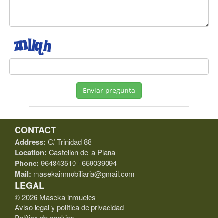
Enviar pregunta
CONTACT
Address:
C/ Trinidad 88
Location:
Castellón de la Plana
Phone:
964843510
/
659039094
Mail:
masekainmobiliaria@gmail.com
LEGAL
© 2026 Maseka inmueles
Aviso legal y política de privacidad
Política de cookies