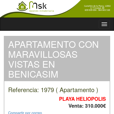
Toggl
naviga
APARTAMENTO CON
MARAVILLOSAS
VISTAS EN
BENICASIM
Referencia: 1979 ( Apartamento )
PLAYA HELIOPOLIS
Venta: 310.000€
Compartir por correo