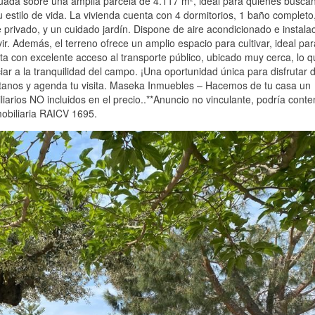
tuada sobre una amplia parcela de 4.117 m², ideal para quienes busca
 estilo de vida. La vivienda cuenta con 4 dormitorios, 1 baño completo
 privado, y un cuidado jardín. Dispone de aire acondicionado e instala
vir. Además, el terreno ofrece un amplio espacio para cultivar, ideal par
ta con excelente acceso al transporte público, ubicado muy cerca, lo 
ciar a la tranquilidad del campo. ¡Una oportunidad única para disfrutar d
tanos y agenda tu visita. Maseka Inmuebles – Hacemos de tu casa un
arios NO incluidos en el precio..**Anuncio no vinculante, podría conte
mobiliaria RAICV 1695.