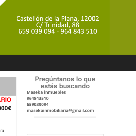
Pregúntanos lo que
estás buscando
Maseka inmuebles
RIO
964843510
659039094
000€
masekainmobiliaria@gmail.com
ora