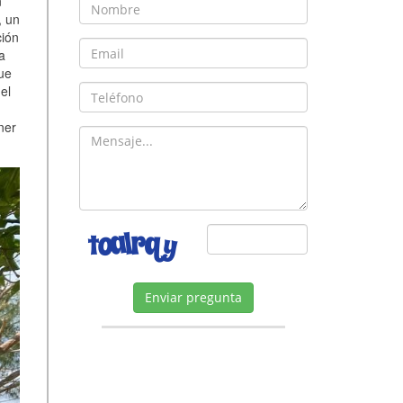
n
, un
ción
a
que
el
ner
Enviar pregunta